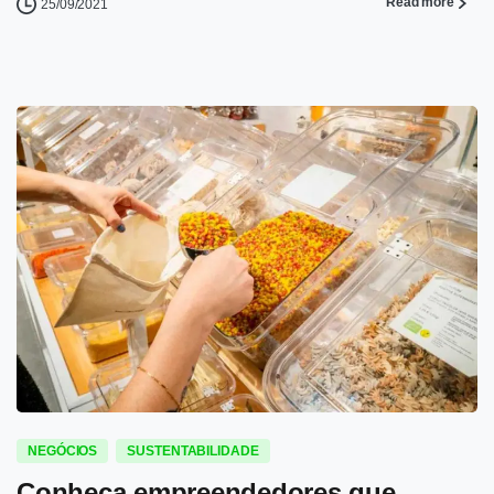
Read more
25/09/2021
0
-
NEGÓCIOS
SUSTENTABILIDADE
Conheça empreendedores que