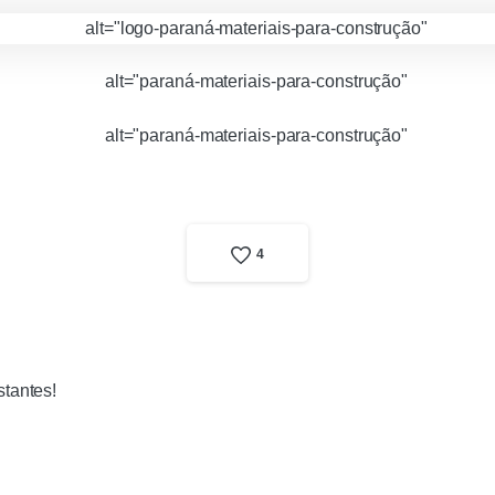
4
tantes!