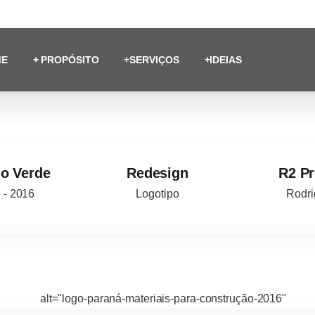
lo WhatsApp
ME
+ PROPÓSITO
+SERVIÇOS
+IDEIAS
io Verde
Redesign
R2 P
 - 2016
Logotipo
Rodri