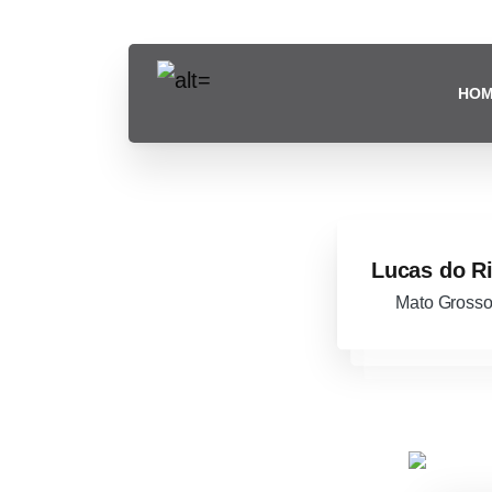
contato@promovemais.com.br
Nos chame pe
HO
Lucas do R
Mato Grosso